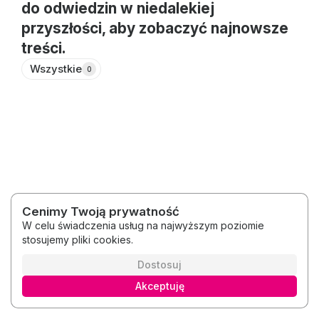
do odwiedzin w niedalekiej
przyszłości, aby zobaczyć najnowsze
treści.
Wszystkie
0
Cenimy Twoją prywatność
W celu świadczenia usług na najwyższym poziomie
stosujemy pliki cookies.
2026 © Położna Izabela Dembińska
Regulamin
Polityka prywatności
Dostosuj
Akceptuję
Polski
Platforma